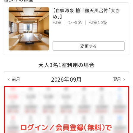
・ご宿泊者限定ラウンジ
【自家源泉 檜半露天風呂付「大き
ご利用時間：15:00〜22:00時・翌7:00〜C/Oまで
め」】
和室
2～5名
和室10畳
和モダンで落ち着きのある空間にコーヒー、紅茶をご用
意(チェックアウト時テイクアウト可能)
夕食終わりのひと時に、湯上り後のご歓談に、朝食後の
変更する
コーヒーブレイクに
ごゆったりお過ごしいただける、みはるやからのおもて
大人3名1室利用の場合
なしです
2026年09月
前月
翌月