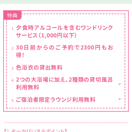
特典
夕食時アルコールを含むワンドリンク
サービス（1,000円以下）
30日前からのご予約で2300円もお
得！
色浴衣の貸出無料
2つの大浴場に加え、2種類の貸切風呂
利用無料
〜2種の貸切露天風呂〜
ご宿泊者限定ラウンジ利用無料
□南国野天風呂
ご利用時間：15時～22時・翌7時～C/Oまで
男性専用利用時間 15時〜18時30分
和モダンで落ち着きのある空間にコーヒー、紅
女性専用利用時間 翌7時〜9時30分
茶をご用意。
貸切風呂利用時間 要予約19時40分〜翌7
--------------------------------------------------------------
ご夕食終わりのひと時に、湯上り後のご歓談
時
に、ご朝食後のコーヒーブレイクに。
【しぞ～かびいき♨ポイント】
貸切の際はご利用可能時間＜35分間＞無料