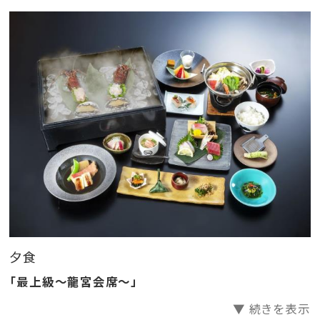
■お食事について
＜ご夕食＞
～龍宮会席～
海の幸と旬の恵みが織りなす珠玉の味わい
●伊勢海老：透き通るような身の弾力と旨みが際立つ
「姿造り」
●アワビ：香ばしさと磯の香りが広がる「踊り焼き」
●金目鯛：煮付け・お造り・金目寿司の三種でご用意
●季節の逸品
夏季(6月～8月)／和牛のしゃぶしゃぶ・鱧と夏野菜の天
夕食
ぷら
「最上級～龍宮会席～」
秋季(9月～11月)／ローストビーフ 富士山サーモンと
▼ 続きを表示