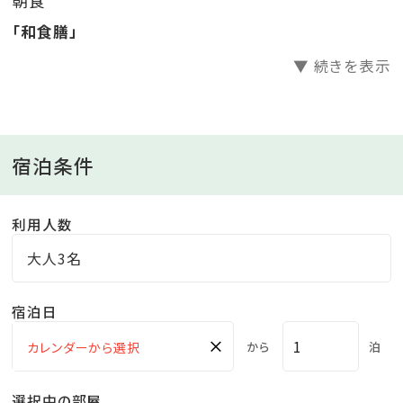
朝食
ます
「和食膳」
〜1日4組様限定「砂風呂」〜
▼ 続きを表示
温泉の熱を使って暖めた砂風呂は身体の芯から温まり
ます
お一人様（着替え時間含む）40分間2000円
宿泊条件
※小学生以下のお子様および妊婦様はご利用いただけ
ません
利用人数
※貸切風呂、砂風呂のご予約はチェックイン順になりま
大人3名
す
宿泊日
■無料サービス
×
から
泊
・2か所の貸切風呂
・色浴衣をご用意
選択中の部屋