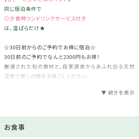
です
同じ宿泊条件で
野趣溢れる雰囲気お楽しみください
◎夕食時ワンドリンクサービス付き
は、温ぱらだけ★
☆30日前からのご予約でお得に宿泊☆
30日前のご予約でなんと2300円もお得！
厳選された旬の食材と、自家源泉からあふれ出る天然
温泉で癒しの時をお過ごしください。
--------------------------------------------------------------
▼ 続きを表示
――――――――――――――――――――――
「伊豆熱川 自家源泉 おもてなしの宿 みはるや」の
おすすめポイントを記事でご紹介中♪
詳細はこちらをクリック♪
お食事
――――――――――――――――――――――