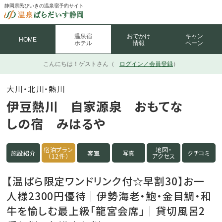
静岡県民びいきの温泉宿予約サイト
温泉宿
おでかけ
キャン
HOME
ホテル
情報
ペーン
こんにちは！
ゲストさん（
ログイン／会員登録
）
大川・北川・熱川
伊豆熱川 自家源泉 おもてな
しの宿 みはるや
宿泊プラン
地図・
施設紹介
客室
写真
クチコミ
（12件）
アクセス
【温ぱら限定ワンドリンク付☆早割30】お一
人様2300円優待｜伊勢海老・鮑・金目鯛・和
牛を愉しむ最上級「龍宮会席」｜貸切風呂2