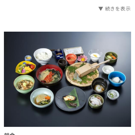
痛、生理痛など
▼ 続きを表示
23：00〜24：00の間は男女入れ替わり作業のためご入
浴いただけません
朝と晩とお時間を変えて、どちらのお風呂もお楽しみく
ださい
〜2種の貸切風呂〜
□南国野天風呂
男性専用：15:00〜18:30
女性専用：翌7：00〜9：30
貸切風呂利用（35分間）無料：19:40〜翌7:00 要予約
□はなれ 15:00〜22:00（50分間貸切可能）無料
館内から一度外に出て、お散歩感覚でご利用いただけ