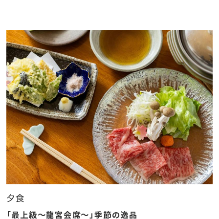
茸の伊豆味噌鍋
＜ご朝食＞
季節の焼き魚、ところてん、わさび飯など「和食膳」にて
ご用意
※お食事内容は仕入れ状況により一部内容変更する場
合がございます
＜お食事処＞
夕朝食ともに、全室イステーブル席の半個室食事処
■バラエティ豊かな自家源泉
夕食
大浴場 15:00〜翌朝9:30
○泉質…硫酸塩泉 〇効能…皮膚病、内臓諸器、腰
「最上級～龍宮会席～」季節の逸品