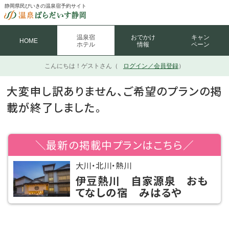
静岡県民びいきの温泉宿予約サイト
温泉宿
おでかけ
キャン
HOME
ホテル
情報
ペーン
こんにちは！
ゲストさん（
ログイン／会員登録
）
大変申し訳ありません、ご希望のプランの掲
載が終了しました。
＼最新の掲載中プランはこちら／
大川・北川・熱川
伊豆熱川 自家源泉 おも
てなしの宿 みはるや