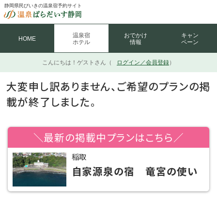
静岡県民びいきの温泉宿予約サイト
温泉宿
おでかけ
キャン
HOME
ホテル
情報
ペーン
こんにちは！
ゲストさん（
ログイン／会員登録
）
大変申し訳ありません、ご希望のプランの掲
載が終了しました。
＼最新の掲載中プランはこちら／
稲取
自家源泉の宿 竜宮の使い