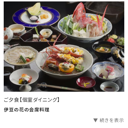
【温泉】
やさしい泉質の鎌田温泉は
美肌効果や疲労回復、健康増進など様々な効能が伝わ
っており
日ごろの疲れを癒してくれることでしょう。
【お食事】
お食事は専用のダイニングにてご用意しております。
全て完全個室(ダイニングテーブル・チェア)のプライベ
ート空間にて、
幅広い年齢層のお客様が快適にお過ごしいただけます。
ご夕食【個室ダイニング】
日常味わうことのできない贅を極めた時間を是非ご堪
伊豆の花の会席料理
能くださいませ。
▼ 続きを表示