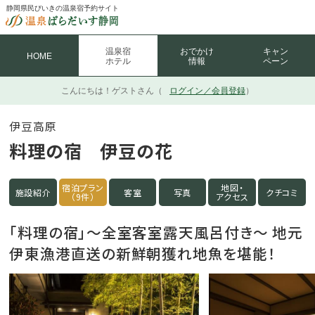
静岡県民びいきの温泉宿予約サイト
温泉宿
おでかけ
キャン
HOME
ホテル
情報
ペーン
こんにちは！
ゲストさん（
ログイン／会員登録
）
伊豆高原
料理の宿 伊豆の花
宿泊プラン
地図・
施設紹介
客室
写真
クチコミ
（9件）
アクセス
「料理の宿」～全室客室露天風呂付き～ 地元
伊東漁港直送の新鮮朝獲れ地魚を堪能！