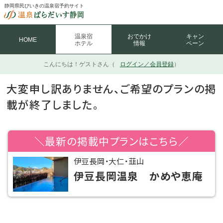
静岡県民びいきの温泉宿予約サイト
温泉宿
おでかけ
キャン
HOME
ホテル
情報
ペーン
こんにちは！
ゲストさん（
ログイン／会員登録
）
大変申し訳ありません、ご希望のプランの掲
載が終了しました。
＼最新の掲載中プランはこちら／
伊豆長岡・大仁・韮山
伊豆長岡温泉 かめや恵庵