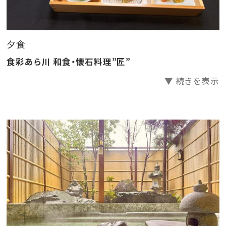
お食事をご希望の場合は、大人でのご予約をお願いい
たします。
《ご朝食》7：00～9：00
夕食
※ご夕食、ご朝食共にチェックイン時にご希望時間を承
食彩あら川 和食・懐石料理”匠”
ります。繁忙時につきましてはご希望に添えない場合が
▼ 続きを表示
ございます。
※システム変更に伴い、令和8年4月1日のご宿泊分より
入湯税（お一人様一泊につき150円）は宿泊料金に含ま
ず、別途頂戴することとなりました。尚、小学生以下のお
子様は非課税となります。
――――――――――――――――――――――
伊豆長岡温泉 弘法の湯 本店「おすすめポイント3選」の