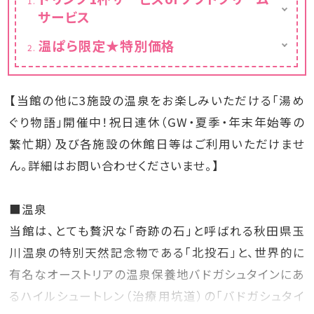
サービス
大人のお客様はドリンクサービス・お子様はソ
温ぱら限定★特別価格
フトクリームサービスとなります。
お一人様13,950円〜
※カレンダーの表示価格は割引後の料金で
す。
【当館の他に3施設の温泉をお楽しみいただける「湯め
ぐり物語」開催中！祝日連休（GW・夏季・年末年始等の
繁忙期）及び各施設の休館日等はご利用いただけませ
ん。詳細はお問い合わせくださいませ。】
■温泉
当館は、とても贅沢な「奇跡の石」と呼ばれる秋田県玉
川温泉の特別天然記念物である「北投石」と、世界的に
有名なオーストリアの温泉保養地バドガシュタインにあ
るハイルシュートレン（治療用坑道）の「バドガシュタイ