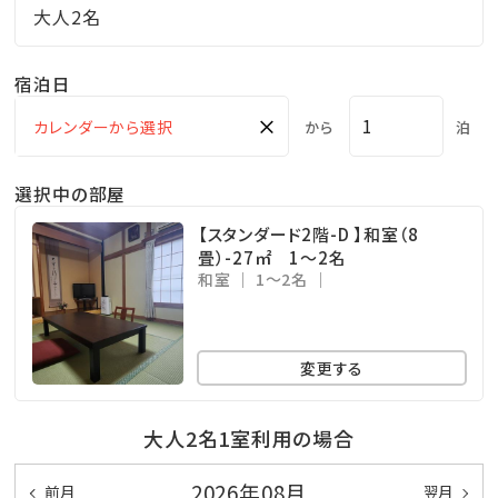
大人2名
宿泊日
×
から
泊
選択中の部屋
【スタンダード2階-D 】和室（8
畳）-27㎡ 1～2名
和室
1～2名
変更する
大人2名1室利用の場合
2026年08月
前月
翌月