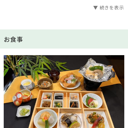
ン鉱石」をふんだんに使用した温浴施設とリラックスコ
▼ 続きを表示
ーナーがございます。また、温泉はお湯を循環しない「か
け流し」です。天然ラジウム岩盤浴をはじめラジウム温
泉、ミストサウナ、露天風呂が何度でもご利用いただけ
ます。
お食事
※岩盤浴、ミストサウナ、ラジウム温泉：5：00～24：00、
露天風呂：6：00～23：00
■お食事
【お食事場所】1階食事処空海
《ご夕食》17：00～21：00（ラストオーダー20：00）
ご夕食は食彩あら川～和食・懐石料理”匠コース”をご
満喫。真心でおりなすこだわりの匠の味わいをお楽しみ
ください。
※お子様はお子様料理のご提供となります。大人と同じ