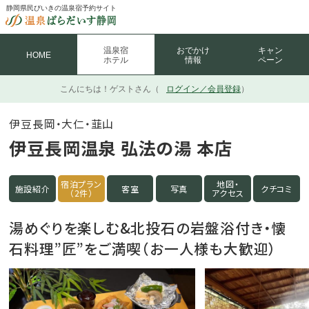
静岡県民びいきの温泉宿予約サイト
温泉宿
おでかけ
キャン
HOME
ホテル
情報
ペーン
こんにちは！
ゲストさん（
ログイン／会員登録
）
伊豆長岡・大仁・韮山
伊豆長岡温泉 弘法の湯 本店
宿泊プラン
地図・
施設紹介
客室
写真
クチコミ
（2件）
アクセス
湯めぐりを楽しむ&北投石の岩盤浴付き・懐
石料理”匠”をご満喫（お一人様も大歓迎）