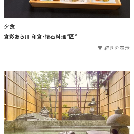
お食事をご希望の場合は、大人でのご予約をお願いい
たします。
《ご朝食》7：00～9：00
夕食
※ご夕食、ご朝食共にチェックイン時にご希望時間を承
食彩あら川 和食・懐石料理”匠”
ります。繁忙時につきましてはご希望に添えない場合が
▼ 続きを表示
ございます。
※システム変更に伴い、令和8年4月1日のご宿泊分より
入湯税（お一人様一泊につき150円）は宿泊料金に含ま
ず、別途頂戴することとなりました。尚、小学生以下のお
子様は非課税となります。
――――――――――――――――――――――
伊豆長岡温泉 弘法の湯 本店「おすすめポイント3選」の