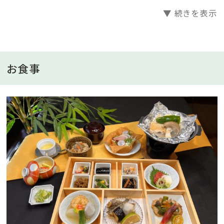
ン鉱石」をふんだんに使用した温浴施設とリラックスコ
▼ 続きを表示
ーナーがございます。また、温泉はお湯を循環しない「か
け流し」です。天然ラジウム岩盤浴をはじめラジウム温
泉、ミストサウナ、露天風呂が何度でもご利用いただけ
ます。
お食事
※岩盤浴、ミストサウナ、ラジウム温泉：5：00～24：00、
露天風呂：6：00～23：00
■お食事
【お食事場所】1階食事処空海
《ご夕食》17：00～21：00（ラストオーダー20：00）
ご夕食は食彩あら川～和食・懐石料理”匠コース”をご
満喫。真心でおりなすこだわりの匠の味わいをお楽しみ
ください。
※お子様はお子様料理のご提供となります。大人と同じ