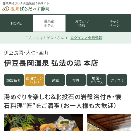
静岡県民びいきの温泉宿予約サイト
温泉宿
おでかけ
キャン
HOME
ホテル
情報
ペーン
こんにちは！
ゲストさん（
ログイン／会員登録
）
伊豆長岡・大仁・韮山
伊豆長岡温泉 弘法の湯 本店
宿泊プラン
地図・
施設紹介
客室
写真
クチコミ
（2件）
アクセス
湯めぐりを楽しむ&北投石の岩盤浴付き・懐
石料理”匠”をご満喫（お一人様も大歓迎）