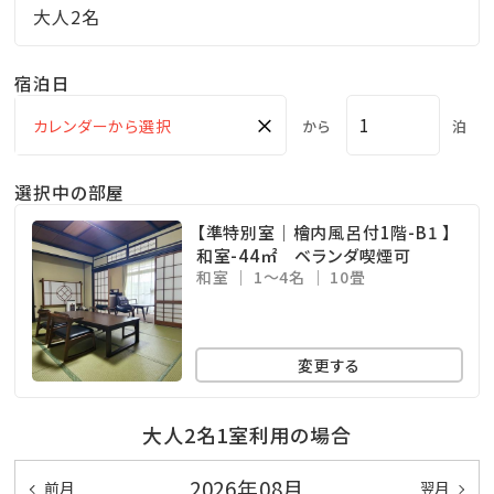
大人2名
宿泊日
×
から
泊
選択中の部屋
【準特別室｜檜内風呂付1階-B1 】
和室-44㎡ ベランダ喫煙可
和室
1～4名
10畳
変更する
大人2名1室利用の場合
2026年08月
前月
翌月