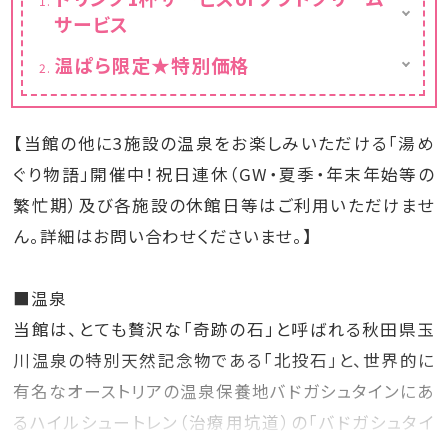
サービス
大人のお客様はドリンクサービス・お子様はソ
温ぱら限定★特別価格
フトクリームサービスとなります。
お一人様13,950円〜
※カレンダーの表示価格は割引後の料金で
す。
【当館の他に3施設の温泉をお楽しみいただける「湯め
ぐり物語」開催中！祝日連休（GW・夏季・年末年始等の
繁忙期）及び各施設の休館日等はご利用いただけませ
ん。詳細はお問い合わせくださいませ。】
■温泉
当館は、とても贅沢な「奇跡の石」と呼ばれる秋田県玉
川温泉の特別天然記念物である「北投石」と、世界的に
有名なオーストリアの温泉保養地バドガシュタインにあ
るハイルシュートレン（治療用坑道）の「バドガシュタイ