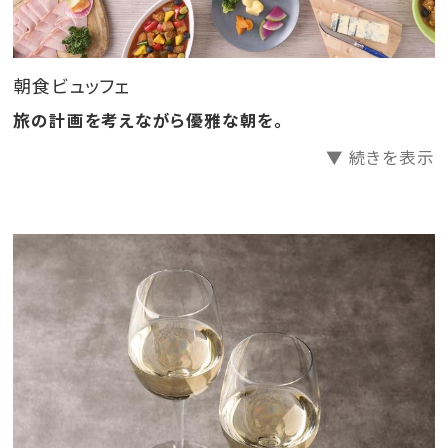
泉を愉しめます。
■アクセス
朝食ビュッフェ
東海道本線 JR舞阪駅よりお車にて約7分。
旅の計画を考えながら優雅な朝を。
東名高速道路浜松西ICより13km、所要約20分。
▼ 続きを表示
――――――――――――――――――――――
「グランドメルキュール浜名湖リゾート＆スパ」のおすす
めポイントを記事でご紹介中♪
詳細はこちらをクリック♪
――――――――――――――――――――――