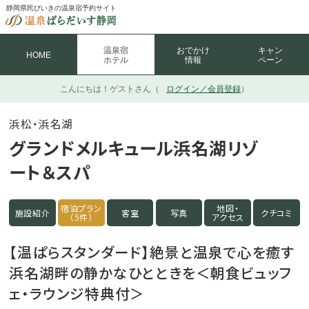
静岡県民びいきの温泉宿予約サイト
温泉宿
おでかけ
キャン
HOME
ホテル
情報
ペーン
こんにちは！
ゲストさん（
ログイン／会員登録
）
浜松・浜名湖
グランドメルキュール浜名湖リゾ
ート＆スパ
宿泊プラン
地図・
施設紹介
客室
写真
クチコミ
（5件）
アクセス
【温ぱらスタンダード】絶景と温泉で心を癒す
浜名湖畔の静かなひとときを＜朝食ビュッフ
ェ・ラウンジ特典付＞