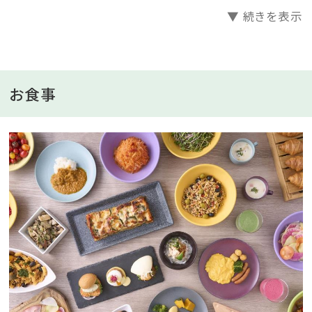
時間の中で贅沢なひとときをお過ごしいただけます。癒
▼ 続きを表示
やしと機能性が調和した客室で、身体も心も満たされる
心地よい空間で一日の旅の疲れを癒してください。
■館内設備
お食事
ホテル滞在をより快適な心地よいものへ。ゲストの快適
さとリラックスを追求し、さまざまな施設とサービスを
提供しております。どうぞ特別なひとときをお過ごしくだ
さい。
■自家源泉の『ゆうとう温泉』
地下500メートルから湧出する自家源泉の露天温泉風
呂。
地元の雄踏町から名付けられた『ゆうとう温泉』では、
夜空の星々を眺めながら、日中は青空を眺めながら、温