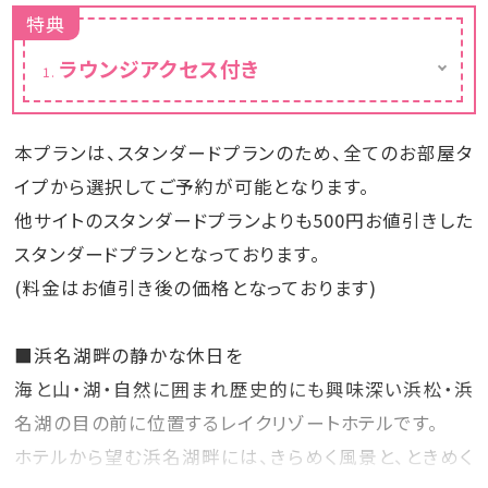
特典
ラウンジアクセス付き
ご宿泊のお客様がご利用いただけるラウンジ
をご用意しております。
ラウンジでは、スパークリングワイン、赤ワイン
本プランは、スタンダードプランのため、全てのお部屋タ
や白ワイン、ビールなどのお酒、コーヒー、紅
茶、ハーブウォーターなどのソフトドリンクにお
イプから選択してご予約が可能となります。
つまみを無料でご用意しております。
他サイトのスタンダードプランよりも500円お値引きした
※ラウンジの場所は同じ、時間帯によって名前
スタンダードプランとなっております。
とメニューが変わります。
※メニューは時期や仕入れの状況により異な
(料金はお値引き後の価格となっております)
る場合があります。
■浜名湖畔の静かな休日を
海と山・湖・自然に囲まれ歴史的にも興味深い浜松・浜
名湖の目の前に位置するレイクリゾートホテルです。
ホテルから望む浜名湖畔には、きらめく風景と、ときめく