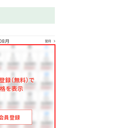
が変わります
ります
08月
翌月
登録（無料）で
格を表示
会員登録