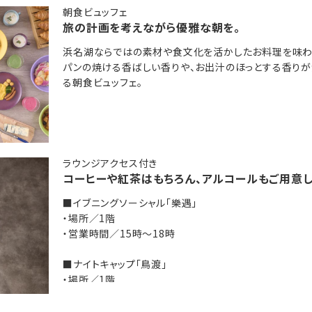
朝食ビュッフェ
旅の計画を考えながら優雅な朝を。
車にて約7分。
浜名湖ならではの素材や食文化を活かしたお料理を味わ
パンの焼ける香ばしい香りや、お出汁のほっとする香りが
3km、所要約20分。
る朝食ビュッフェ。
湖リゾート＆スパ」のおすすめポイントを記事でご紹介中♪
ラウンジアクセス付き
コーヒーや紅茶はもちろん、アルコールもご用意し
■イブニングソーシャル「樂遇」
・場所／1階
・営業時間／15時～18時
■ナイトキャップ「鳥渡」
・場所／1階
・営業時間／21時～23時