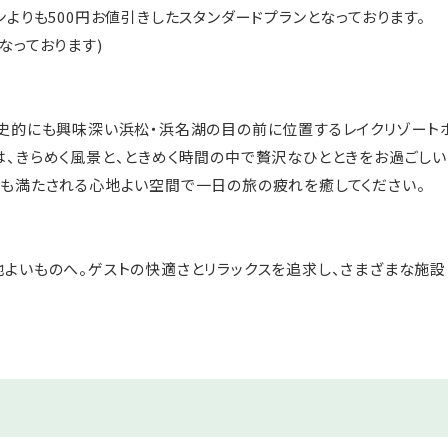
ンよりも500円お値引きしたスタンダードプランとなっております。
なっております)
史的にも興味深い浜松・浜名湖の目の前に位置するレイクリゾート
、きらめく風景と、ときめく時間の中で贅沢なひとときをお過ごしい
も満たされる心地よい空間で一日の旅の疲れを癒してください。
よいものへ。ゲストの快適さとリラックスを追求し、さまざまな施設
お過ごしください。
』
する自家源泉の露天温泉風呂。
た『ゆうとう温泉』では、夜空の星々を眺めながら、日中は青空を