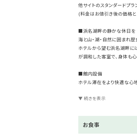
他サイトのスタンダードプラ
(料金はお値引き後の価格と
■浜名湖畔の静かな休日を
海と山・湖・自然に囲まれ歴
ホテルから望む浜名湖畔には
が調和した客室で、身体も心
■館内設備
ホテル滞在をより快適な心地
す。どうぞ特別なひとときを
▼ 続きを表示
■自家源泉の『ゆうとう温泉
地下500メートルから湧出
お食事
地元の雄踏町から名付けられ
す。