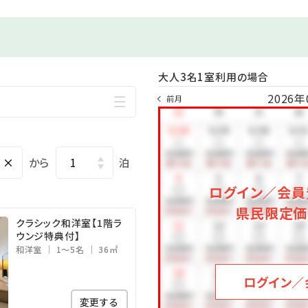
※ラウンジの場所は同じ、時間帯によって名前とメニュー
※メニューは時期や仕入れの状況により異なる場合があ
大人3名1室利用の場合
2026年
前月
×
から
泊
ログイン／会員
県民限定価
クラシック和洋室【1階ラ
ウンジ特典付】
和洋室
1～5名
36㎡
ログイン／
変更する