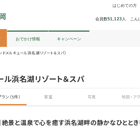
はじめての方
会員数
51,123
人 こん
ル
おでかけ情報
キャンペーン
ンドメルキュール浜名湖リゾート＆スパ）
ール浜名湖リゾート＆スパ
ラン（5件）
客室
写真
地図・
ア
】絶景と温泉で心を癒す浜名湖畔の静かなひととき