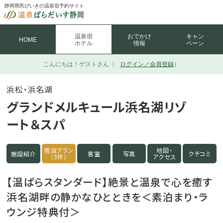
静岡県民びいきの温泉宿予約サイト
温泉宿
おでかけ
キャン
HOME
ホテル
情報
ペーン
こんにちは！
ゲストさん（
ログイン／会員登録
）
浜松・浜名湖
グランドメルキュール浜名湖リゾ
ート＆スパ
宿泊プラン
地図・
施設紹介
客室
写真
クチコミ
（5件）
アクセス
【温ぱらスタンダード】絶景と温泉で心を癒す
浜名湖畔の静かなひとときを＜素泊まり・ラ
ウンジ特典付＞