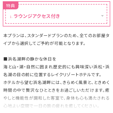
特典
ラウンジアクセス付き
ご宿泊のお客様がご利用いただけるラウンジ
をご用意しております。
ラウンジでは、スパークリングワイン、赤ワイン
本プランは、スタンダードプランのため、全てのお部屋タ
や白ワイン、ビールなどのお酒、コーヒー、紅
茶、ハーブウォーターなどのソフトドリンクにお
イプから選択してご予約が可能となります。
つまみを無料でご用意しております。
※ラウンジの場所は同じ、時間帯によって名前
■浜名湖畔の静かな休日を
とメニューが変わります。
※メニューは時期や仕入れの状況により異な
海と山・湖・自然に囲まれ歴史的にも興味深い浜松・浜
る場合があります。
名湖の目の前に位置するレイクリゾートホテルです。
ホテルから望む浜名湖畔には、きらめく風景と、ときめく
時間の中で贅沢なひとときをお過ごしいただけます。癒
やしと機能性が調和した客室で、身体も心も満たされる
心地よい空間で一日の旅の疲れを癒してください。