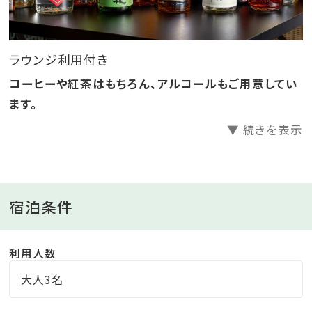
東海道本線 JR舞阪駅よりお車にて約7分。
東名高速道路浜松西ICより13km、所要約20分。
ラウンジ利用付き
――――――――――――――――――――――
コーヒーや紅茶はもちろん、アルコールもご用意してい
「グランドメルキュール浜名湖リゾート＆スパ」のおすす
ます。
めポイントを記事でご紹介中♪
▼ 続きを表示
詳細はこちらをクリック♪
――――――――――――――――――――――
宿泊条件
利用人数
大人3名