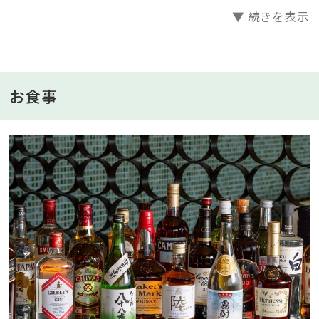
▼ 続きを表示
■館内設備
ホテル滞在をより快適な心地よいものへ。ゲストの快適
さとリラックスを追求し、さまざまな施設とサービスを
提供しております。どうぞ特別なひとときをお過ごしくだ
お食事
さい。
■自家源泉の『ゆうとう温泉』
地下500メートルから湧出する自家源泉の露天温泉風
呂。
地元の雄踏町から名付けられた『ゆうとう温泉』では、
夜空の星々を眺めながら、日中は青空を眺めながら、温
泉を愉しめます。
■アクセス