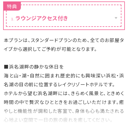
特典
ラウンジアクセス付き
ご宿泊のお客様がご利用いただけるラウンジ
をご用意しております。
ラウンジでは、スパークリングワイン、赤ワイン
本プランは、スタンダードプランのため、全てのお部屋タ
や白ワイン、ビールなどのお酒、コーヒー、紅
茶、ハーブウォーターなどのソフトドリンクにお
イプから選択してご予約が可能となります。
つまみを無料でご用意しております。
※ラウンジの場所は同じ、時間帯によって名前
■浜名湖畔の静かな休日を
とメニューが変わります。
※メニューは時期や仕入れの状況により異な
海と山・湖・自然に囲まれ歴史的にも興味深い浜松・浜
る場合があります。
名湖の目の前に位置するレイクリゾートホテルです。
ホテルから望む浜名湖畔には、きらめく風景と、ときめく
時間の中で贅沢なひとときをお過ごしいただけます。癒
やしと機能性が調和した客室で、身体も心も満たされる
心地よい空間で一日の旅の疲れを癒してください。