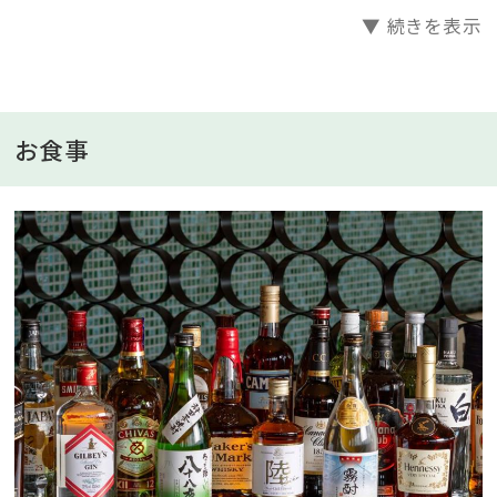
▼ 続きを表示
■館内設備
ホテル滞在をより快適な心地よいものへ。ゲストの快適
さとリラックスを追求し、さまざまな施設とサービスを
提供しております。どうぞ特別なひとときをお過ごしくだ
お食事
さい。
■自家源泉の『ゆうとう温泉』
地下500メートルから湧出する自家源泉の露天温泉風
呂。
地元の雄踏町から名付けられた『ゆうとう温泉』では、
夜空の星々を眺めながら、日中は青空を眺めながら、温
泉を愉しめます。
■アクセス