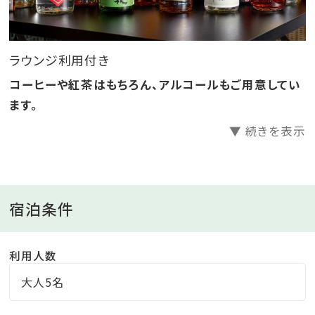
東海道本線 JR舞阪駅よりお車にて約7分。
東名高速道路浜松西ICより13km、所要約20分。
ラウンジ利用付き
――――――――――――――――――――――
コーヒーや紅茶はもちろん、アルコールもご用意してい
「グランドメルキュール浜名湖リゾート＆スパ」のおすす
ます。
めポイントを記事でご紹介中♪
▼ 続きを表示
詳細はこちらをクリック♪
――――――――――――――――――――――
宿泊条件
利用人数
大人5名