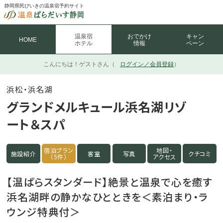
静岡県民びいきの温泉宿予約サイト
温泉宿
おでかけ
キャン
HOME
ホテル
情報
ペーン
こんにちは！
ゲストさん（
ログイン／会員登録
）
浜松・浜名湖
グランドメルキュール浜名湖リゾ
ート＆スパ
宿泊プラン
地図・
施設紹介
客室
写真
クチコミ
（5件）
アクセス
【温ぱらスタンダード】絶景と温泉で心を癒す
浜名湖畔の静かなひとときを＜素泊まり・ラ
ウンジ特典付＞