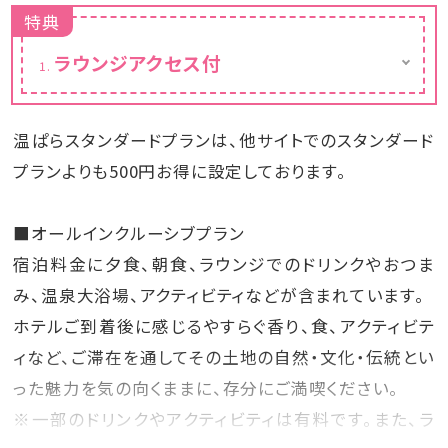
特典
ラウンジアクセス付
ご宿泊のお客様がご利用いただけるラウンジ
をご用意しております。
ラウンジでは、スパークリングワイン、赤ワイン
温ぱらスタンダードプランは、他サイトでのスタンダード
や白ワイン、ビールなどのお酒、コーヒー、紅
茶、ハーブウォーターなどのソフトドリンクにお
プランよりも500円お得に設定しております。
つまみを無料でご用意しております。
※ラウンジの場所は同じ、時間帯によって名前
■オールインクルーシブプラン
とメニューが変わります。
※メニューは時期や仕入れの状況により異な
宿泊料金に夕食、朝食、ラウンジでのドリンクやおつま
る場合があります。
み、温泉大浴場、アクティビティなどが含まれています。
ホテルご到着後に感じるやすらぐ香り、食、アクティビテ
ィなど、ご滞在を通してその土地の自然・文化・伝統とい
った魅力を気の向くままに、存分にご満喫ください。
※一部のドリンクやアクティビティは有料です。また、ラ