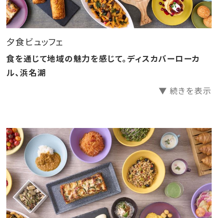
エレガントな内装の洗練された雰囲気の店内で、地元浜
名湖の食材を使った素晴らしいお料理を楽しみながら、
ビュッフェレストランでのひとときをお愉しみください。
夕食ビュッフェ
※ご夕食は19：30～21：00（90分間）となります。
食を通じて地域の魅力を感じて。ディスカバーローカ
※ご朝食は7：00～9：30（最終入場9：00）となります。
ル、浜名湖
※掲載の写真はイメージです。仕入れ状況および季節
▼ 続きを表示
によって、食材およびメニューが変わる場合があります。
■自家源泉の『ゆうとう温泉』
地下500メートルから湧出する自家源泉の露天温泉風
呂。
地元の雄踏町から名付けられた『ゆうとう温泉』では、
夜空の星々を眺めながら、日中は青空を眺めながら、温
泉を愉しめます。