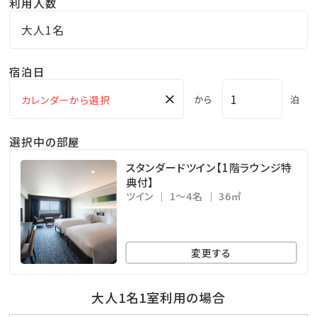
利用人数
大人1名
宿泊日
×
から
泊
選択中の部屋
スタンダードツイン【1階ラウンジ特
典付】
ツイン
1～4名
36㎡
変更する
大人1名1室利用の場合