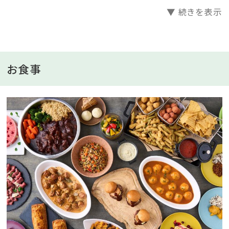
ンチの提供はございません。
▼ 続きを表示
■施設情報
・チェックイン：15:00
・チェックアウト：11:00
お食事
■浜名湖畔の静かな休日を
海と山・湖・自然に囲まれ歴史的にも興味深い浜松・浜
名湖の目の前に位置するレイクリゾートホテルです。
ホテルから望む浜名湖畔には、きらめく風景と、ときめく
時間の中で贅沢なひとときをお過ごしいただけます。癒
やしと機能性が調和した客室で、身体も心も満たされる
心地よい空間で一日の旅の疲れを癒してください。
■夕朝食ビュッフェ