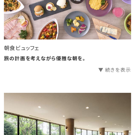
■アクセス
東海道本線 JR舞阪駅よりお車にて約7分。
東名高速道路浜松西ICより約20分。
朝食ビュッフェ
■お子様料金について
・小学生のお子様は、大人と同料金となります。
旅の計画を考えながら優雅な朝を。
・3歳～未就学児のお子様は、「食事・布団あり」の場合
▼ 続きを表示
大人と同料金となります。「食事あり」（添い寝）の場合
はお食事代のみ発生いたします。
・0歳～2歳の添い寝のお子様は、「食事・布団なし」をご
選択ください。お食事は無料でお召し上がりいただけま
す。
※この商品は個人利用のお客様を対象とした「インター