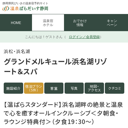
静岡県民びいきの温泉宿予約サイト
温泉宿
おでかけ
キャン
HOME
ホテル
情報
ペーン
こんにちは！
ゲストさん（
ログイン／会員登録
）
浜松・浜名湖
グランドメルキュール浜名湖リゾ
ート＆スパ
宿泊プラン
地図・
施設紹介
客室
写真
クチコミ
（5件）
アクセス
【温ぱらスタンダード】浜名湖畔の絶景と温泉
で心を癒すオールインクルーシブ＜夕朝食・
ラウンジ特典付＞（夕食19：30～）