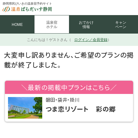
静岡県民びいきの温泉宿予約サイト
温泉宿
おでかけ
キャン
HOME
ホテル
情報
ペーン
こんにちは！
ゲストさん（
ログイン／会員登録
）
大変申し訳ありません、ご希望のプランの掲
載が終了しました。
＼最新の掲載中プランはこちら／
磐田・袋井・掛川
つま恋リゾート 彩の郷