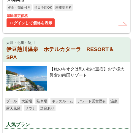
夕食・朝食付き
当日予約OK
駐車場無料
県民限定価格
ログインして価格を表示
大川・北川・熱川
伊豆熱川温泉 ホテルカターラ RESORT＆
SPA
【旅のキオクは思い出の宝石】お子様大
興奮の南国リゾート
プール
大浴場
駐車場
キッズルーム
アワード受賞歴有
温泉
露天風呂
サウナ
送迎あり
人気プラン