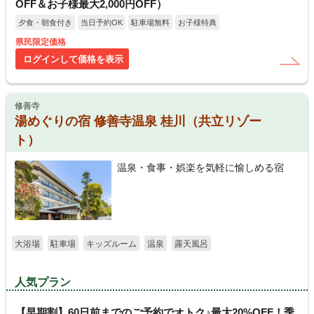
OFF＆お子様最大2,000円OFF）
夕食・朝食付き
当日予約OK
駐車場無料
お子様特典
県民限定価格
ログインして価格を表示
修善寺
湯めぐりの宿 修善寺温泉 桂川（共立リゾー
ト）
温泉・食事・娯楽を気軽に愉しめる宿
大浴場
駐車場
キッズルーム
温泉
露天風呂
人気プラン
【早期割】60日前までのご予約でオトク♪最大20%OFF！季