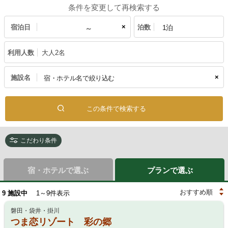
条件を変更して再検索する
×
宿泊日
泊数
利用人数
大人2名
×
施設名
こだわり条件
宿・ホテルで選ぶ
プランで選ぶ
9
施設中
1～9件表示
磐田・袋井・掛川
つま恋リゾート 彩の郷