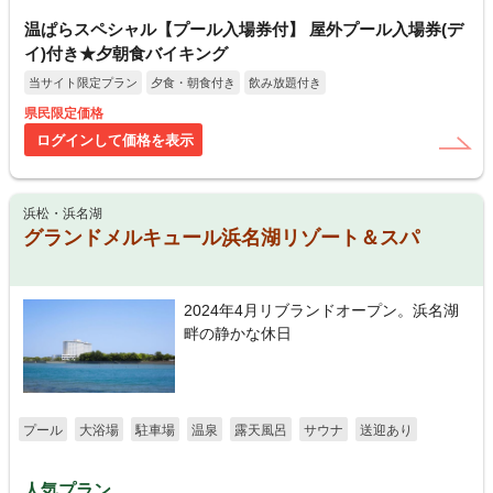
温ぱらスペシャル【プール入場券付】 屋外プール入場券(デ
イ)付き★夕朝食バイキング
当サイト限定プラン
夕食・朝食付き
飲み放題付き
県民限定価格
ログインして価格を表示
浜松・浜名湖
グランドメルキュール浜名湖リゾート＆スパ
2024年4月リブランドオープン。浜名湖
畔の静かな休日
プール
大浴場
駐車場
温泉
露天風呂
サウナ
送迎あり
人気プラン