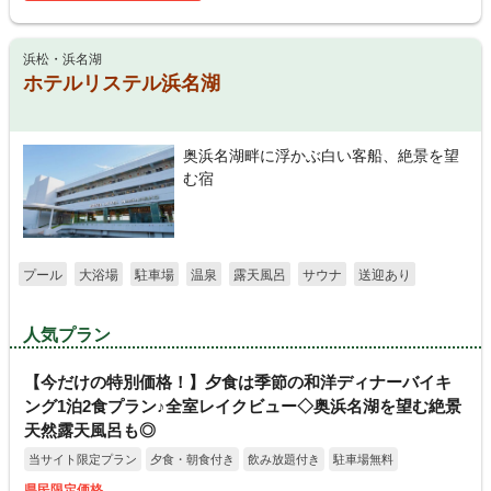
浜松・浜名湖
ホテルリステル浜名湖
奥浜名湖畔に浮かぶ白い客船、絶景を望
む宿
プール
大浴場
駐車場
温泉
露天風呂
サウナ
送迎あり
人気プラン
【今だけの特別価格！】夕食は季節の和洋ディナーバイキ
ング1泊2食プラン♪全室レイクビュー◇奥浜名湖を望む絶景
天然露天風呂も◎
当サイト限定プラン
夕食・朝食付き
飲み放題付き
駐車場無料
県民限定価格