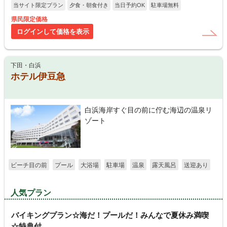
当サイト限定プラン
夕食・朝食付き
当日予約OK
駐車場無料
県民限定価格
ログインして価格を表示
下田・白浜
ホテル伊豆急
白浜海岸すぐ目の前に佇む海辺の温泉リ
ゾート
ビーチ目の前
プール
大浴場
駐車場
温泉
露天風呂
送迎あり
人気プラン
バイキングプラン☆海だ！プールだ！みんなで夏休み満喫
☆特典付