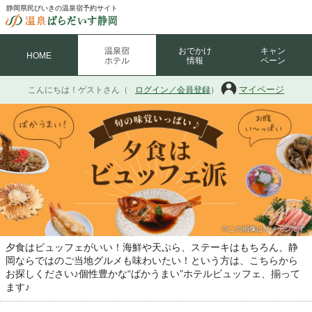
静岡県民びいきの温泉宿予約サイト
温泉宿
おでかけ
キャン
HOME
ホテル
情報
ペーン
こんにちは！
ゲストさん（
ログイン／会員登録
）
マイページ
※この画像はイメージです
夕食はビュッフェがいい！海鮮や天ぷら、ステーキはもちろん、静
岡ならではのご当地グルメも味わいたい！という方は、こちらから
お探しください♪個性豊かな“ばかうまい”ホテルビュッフェ、揃って
ます♪