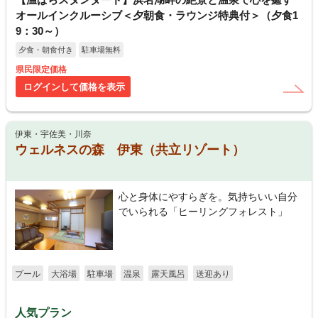
オールインクルーシブ＜夕朝食・ラウンジ特典付＞（夕食1
9：30～）
夕食・朝食付き
駐車場無料
県民限定価格
ログインして価格を表示
伊東・宇佐美・川奈
ウェルネスの森 伊東（共立リゾート）
心と身体にやすらぎを。気持ちいい自分
でいられる「ヒーリングフォレスト」
プール
大浴場
駐車場
温泉
露天風呂
送迎あり
人気プラン