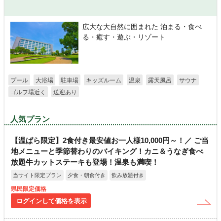
広大な大自然に囲まれた 泊まる・食べ
る・癒す・遊ぶ・リゾート
プール
大浴場
駐車場
キッズルーム
温泉
露天風呂
サウナ
ゴルフ場近く
送迎あり
人気プラン
【温ぱら限定】2食付き最安値お一人様10,000円～！／ ご当
地メニューと季節替わりのバイキング！カニ＆うなぎ食べ
放題牛カットステーキも登場！温泉も満喫！
当サイト限定プラン
夕食・朝食付き
飲み放題付き
県民限定価格
ログインして価格を表示