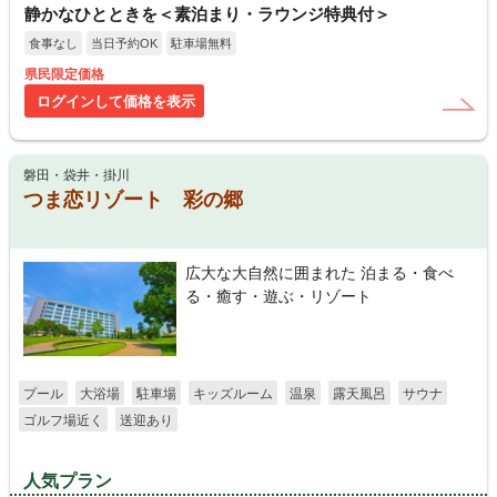
静かなひとときを＜素泊まり・ラウンジ特典付＞
食事なし
当日予約OK
駐車場無料
県民限定価格
ログインして価格を表示
磐田・袋井・掛川
つま恋リゾート 彩の郷
広大な大自然に囲まれた 泊まる・食べ
る・癒す・遊ぶ・リゾート
プール
大浴場
駐車場
キッズルーム
温泉
露天風呂
サウナ
ゴルフ場近く
送迎あり
人気プラン