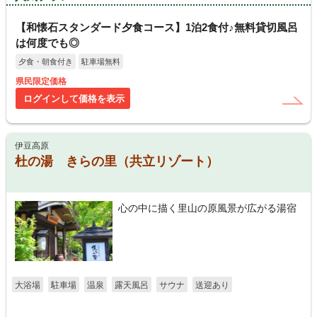
【和懐石スタンダード夕食コース】1泊2食付♪無料貸切風呂
は何度でも◎
夕食・朝食付き
駐車場無料
県民限定価格
ログインして価格を表示
伊豆高原
杜の湯 きらの里（共立リゾート）
心の中に描く里山の原風景が広がる湯宿
大浴場
駐車場
温泉
露天風呂
サウナ
送迎あり