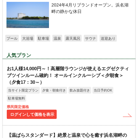
2024年4月リブランドオープン。浜名湖
畔の静かな休日
プール
大浴場
駐車場
温泉
露天風呂
サウナ
送迎あり
人気プラン
お1人様14,000円～！高層階ラウンジが使えるエグゼクティ
ブツインルーム確約！ オールインクルーシブ＜夕朝食＞
（夕食17：30～）
当サイト限定プラン
夕食・朝食付き
飲み放題付き
当日予約OK
駐車場無料
県民限定価格
ログインして価格を表示
【温ぱらスタンダード】絶景と温泉で心を癒す浜名湖畔の