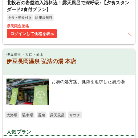
北投石の岩盤浴入浴料込！露天風呂で深呼吸♪【夕食スタン
ダード2食付プラン】
夕食・朝食付き
駐車場無料
県民限定価格
ログインして価格を表示
伊豆長岡・大仁・韮山
伊豆長岡温泉 弘法の湯 本店
お湯の処方箋、健康を追求した湯治場
大浴場
駐車場
温泉
露天風呂
サウナ
人気プラン