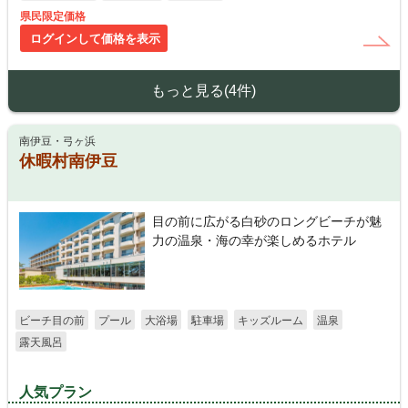
県民限定価格
ログインして価格を表示
もっと見る(4件)
南伊豆・弓ヶ浜
休暇村南伊豆
目の前に広がる白砂のロングビーチが魅
力の温泉・海の幸が楽しめるホテル
ビーチ目の前
プール
大浴場
駐車場
キッズルーム
温泉
露天風呂
人気プラン