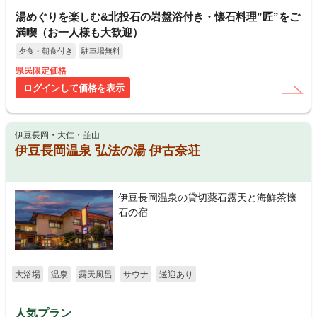
湯めぐりを楽しむ&北投石の岩盤浴付き・懐石料理”匠”をご
満喫（お一人様も大歓迎）
夕食・朝食付き
駐車場無料
県民限定価格
ログインして価格を表示
伊豆長岡・大仁・韮山
伊豆長岡温泉 弘法の湯 伊古奈荘
伊豆長岡温泉の貸切薬石露天と海鮮茶懐
石の宿
大浴場
温泉
露天風呂
サウナ
送迎あり
人気プラン