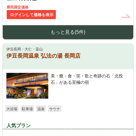
県民限定価格
ログインして価格を表示
もっと見る(5件)
伊豆長岡・大仁・韮山
伊豆長岡温泉 弘法の湯 長岡店
美・癒・食・笑・歌と奇跡の石「北投
石」がある至極の宿
大浴場
駐車場
温泉
サウナ
人気プラン