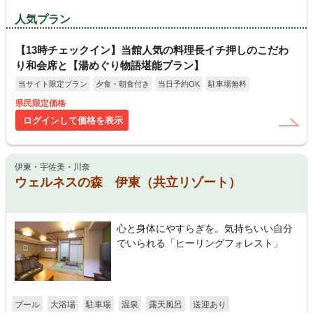
人気プラン
【13時チェックイン】当館人気の料理長イチ押しのこだわ
り和会席と【湯めぐり物語堪能プラン】
当サイト限定プラン
夕食・朝食付き
当日予約OK
駐車場無料
県民限定価格
ログインして価格を表示
伊東・宇佐美・川奈
ウェルネスの森 伊東（共立リゾート）
心と身体にやすらぎを。気持ちいい自分
でいられる「ヒーリングフォレスト」
プール
大浴場
駐車場
温泉
露天風呂
送迎あり