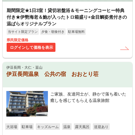
期間限定★1日3室！貸切岩盤浴＆モーニングコーヒー特典
付き★伊勢海老＆鮑が入ったトロ箱盛り+金目鯛姿煮付きの
温ぱらオリジナルプラン
当サイト限定プラン
夕食・朝食付き
駐車場無料
県民限定価格
ログインして価格を表示
伊豆長岡・大仁・韮山
伊豆長岡温泉 公共の宿 おおとり荘
ご家族、友達同士が、静かで落ち着いた
癒しを感じてもらえる温泉旅館
大浴場
駐車場
キッズルーム
温泉
露天風呂
送迎あり