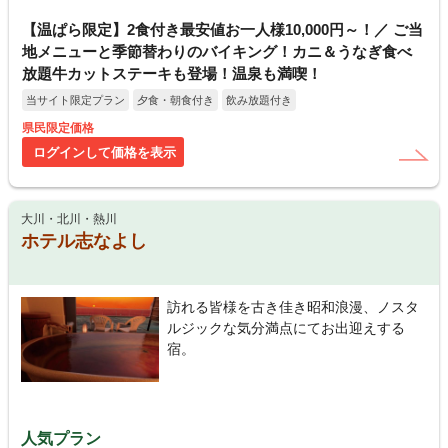
【温ぱら限定】2食付き最安値お一人様10,000円～！／ ご当
地メニューと季節替わりのバイキング！カニ＆うなぎ食べ
放題牛カットステーキも登場！温泉も満喫！
当サイト限定プラン
夕食・朝食付き
飲み放題付き
県民限定価格
ログインして価格を表示
大川・北川・熱川
ホテル志なよし
訪れる皆様を古き佳き昭和浪漫、ノスタ
ルジックな気分満点にてお出迎えする
宿。
人気プラン