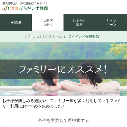
静岡県民びいきの温泉宿予約サイト
温泉宿
おでかけ
キャン
HOME
ホテル
情報
ペーン
こんにちは！
ゲストさん（
ログイン／会員登録
）
※この画像はイメージです
お子様が楽しめる施設や、ファミリー層が多く利用しているファミ
リー利用におすすめを集めました！
条件を変更して再検索する