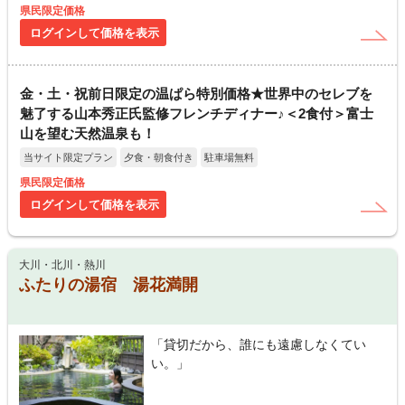
県民限定価格
ログインして価格を表示
金・土・祝前日限定の温ぱら特別価格★世界中のセレブを
魅了する山本秀正氏監修フレンチディナー♪＜2食付＞富士
山を望む天然温泉も！
当サイト限定プラン
夕食・朝食付き
駐車場無料
県民限定価格
ログインして価格を表示
大川・北川・熱川
ふたりの湯宿 湯花満開
「貸切だから、誰にも遠慮しなくてい
い。」