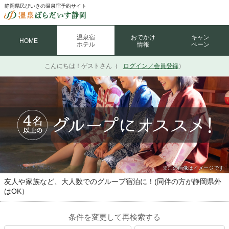
静岡県民びいきの温泉宿予約サイト
温泉宿
おでかけ
キャン
HOME
ホテル
情報
ペーン
こんにちは！
ゲストさん（
ログイン／会員登録
）
※この画像はイメージです
友人や家族など、大人数でのグループ宿泊に！(同伴の方が静岡県外
はOK）
条件を変更して再検索する