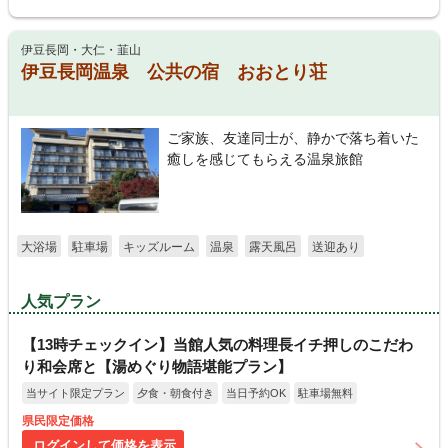
伊豆長岡・大仁・韮山
伊豆長岡温泉 公共の宿 おおとり荘
ご家族、友達同士が、静かで落ち着いた
癒しを感じてもらえる温泉旅館
大浴場
駐車場
キッズルーム
温泉
露天風呂
送迎あり
人気プラン
【13時チェックイン】当館人気の料理長イチ押しのこだわ
り和会席と【湯めぐり物語堪能プラン】
当サイト限定プラン
夕食・朝食付き
当日予約OK
駐車場無料
県民限定価格
ログインして価格を表示