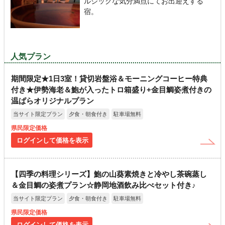
ルジックな気分満点にてお出迎えする
宿。
人気プラン
期間限定★1日3室！貸切岩盤浴＆モーニングコーヒー特典
付き★伊勢海老＆鮑が入ったトロ箱盛り+金目鯛姿煮付きの
温ぱらオリジナルプラン
当サイト限定プラン
夕食・朝食付き
駐車場無料
県民限定価格
ログインして価格を表示
【四季の料理シリーズ】鮑の山葵素焼きと冷やし茶碗蒸し
＆金目鯛の姿煮プラン☆静岡地酒飲み比べセット付き♪
当サイト限定プラン
夕食・朝食付き
駐車場無料
県民限定価格
ログインして価格を表示