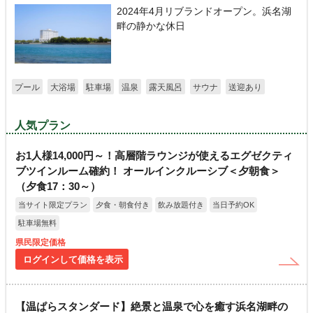
2024年4月リブランドオープン。浜名湖
畔の静かな休日
プール
大浴場
駐車場
温泉
露天風呂
サウナ
送迎あり
人気プラン
お1人様14,000円～！高層階ラウンジが使えるエグゼクティ
ブツインルーム確約！ オールインクルーシブ＜夕朝食＞
（夕食17：30～）
当サイト限定プラン
夕食・朝食付き
飲み放題付き
当日予約OK
駐車場無料
県民限定価格
ログインして価格を表示
【温ぱらスタンダード】絶景と温泉で心を癒す浜名湖畔の