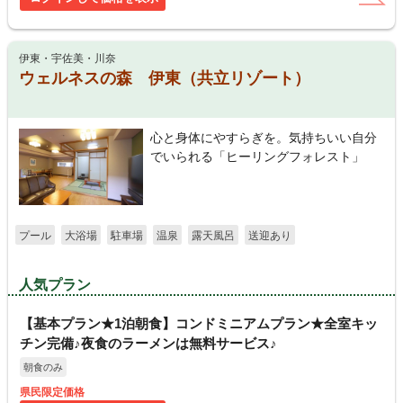
伊東・宇佐美・川奈
ウェルネスの森 伊東（共立リゾート）
心と身体にやすらぎを。気持ちいい自分
でいられる「ヒーリングフォレスト」
プール
大浴場
駐車場
温泉
露天風呂
送迎あり
人気プラン
【基本プラン★1泊朝食】コンドミニアムプラン★全室キッ
チン完備♪夜食のラーメンは無料サービス♪
朝食のみ
県民限定価格