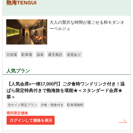
熱海TENSUI
大人の贅沢な時間が過ごせる和モダンオ
ーベルジュ
大浴場
駐車場
温泉
露天風呂
送迎あり
人気プラン
【人気会席×一律17,000円】ご夕食時ワンドリンク付き！温
ぱら限定特典付きで熱海旅を堪能★＜スタンダード会席★
翠＞
当サイト限定プラン
夕食・朝食付き
駐車場無料
県民限定価格
ログインして価格を表示