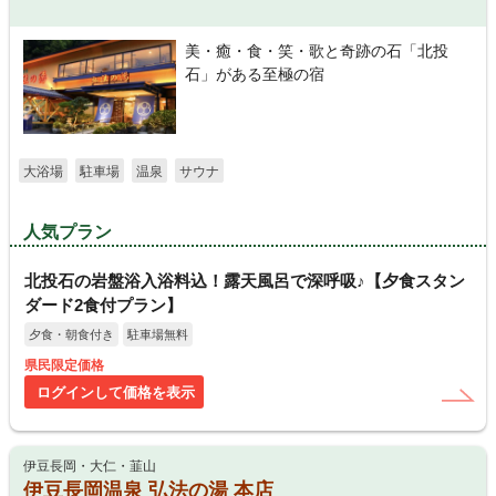
美・癒・食・笑・歌と奇跡の石「北投
石」がある至極の宿
大浴場
駐車場
温泉
サウナ
人気プラン
北投石の岩盤浴入浴料込！露天風呂で深呼吸♪【夕食スタン
ダード2食付プラン】
夕食・朝食付き
駐車場無料
県民限定価格
ログインして価格を表示
伊豆長岡・大仁・韮山
伊豆長岡温泉 弘法の湯 本店