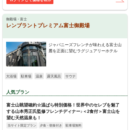
御殿場・富士
レンブラントプレミアム富士御殿場
ジャパニーズフレンチが味わえる富士山
麓を正面に望むラグジュアリーホテル
大浴場
駐車場
温泉
露天風呂
サウナ
人気プラン
富士山眺望確約☆温ぱら特別価格！世界中のセレブを魅了
する山本秀正氏監修フレンチディナー♪＜2食付＞富士山を
望む天然温泉も！
当サイト限定プラン
夕食・朝食付き
駐車場無料