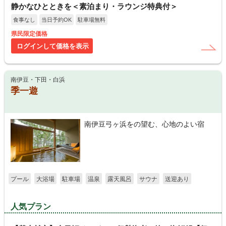
静かなひとときを＜素泊まり・ラウンジ特典付＞
食事なし
当日予約OK
駐車場無料
県民限定価格
ログインして価格を表示
南伊豆・下田・白浜
季一遊
南伊豆弓ヶ浜をの望む、心地のよい宿
プール
大浴場
駐車場
温泉
露天風呂
サウナ
送迎あり
人気プラン