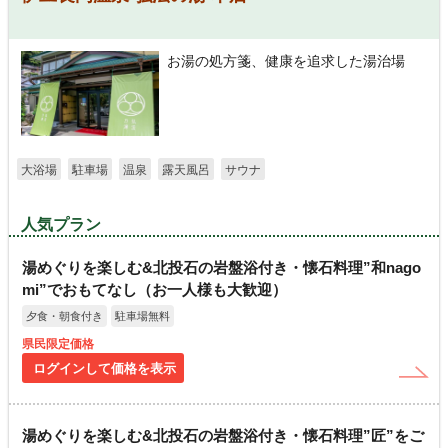
お湯の処方箋、健康を追求した湯治場
大浴場
駐車場
温泉
露天風呂
サウナ
人気プラン
湯めぐりを楽しむ&北投石の岩盤浴付き・懐石料理”和nago
mi”でおもてなし（お一人様も大歓迎）
夕食・朝食付き
駐車場無料
県民限定価格
ログインして価格を表示
湯めぐりを楽しむ&北投石の岩盤浴付き・懐石料理”匠”をご