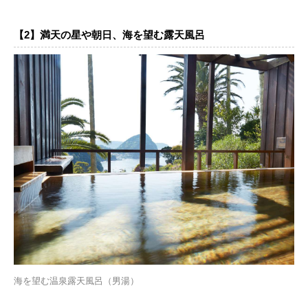
【2】満天の星や朝日、海を望む露天風呂
海を望む温泉露天風呂（男湯）