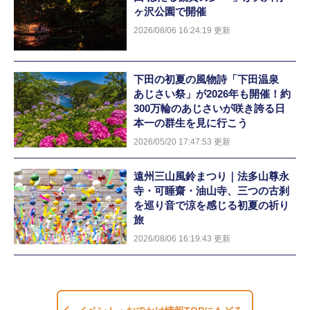
ヶ沢公園で開催
2026/08/06 16:24:19 更新
下田の初夏の風物詩「下田温泉
あじさい祭」が2026年も開催！約
300万輪のあじさいが咲き誇る日
本一の群生を見に行こう
2026/05/20 17:47:53 更新
遠州三山風鈴まつり｜法多山尊永
寺・可睡齋・油山寺、三つの古刹
を巡り音で涼を感じる初夏の祈り
旅
2026/08/06 16:19:43 更新