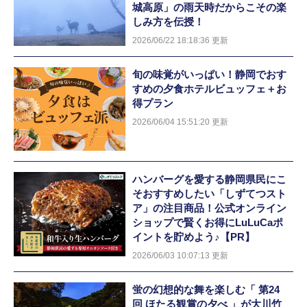
城高原」の雨天時だからこその楽
しみ方を伝授！
2026/06/22 18:18:36 更新
旬の味覚がいっぱい！静岡でおす
すめの夕食ホテルビュッフェ＋お
得プラン
2026/06/04 15:51:20 更新
ハンバーグを愛する静岡県民にこ
そおすすめしたい「しずてつスト
ア」の注目商品！公式オンライン
ショップで賢くお得にLuLuCaポ
イントを貯めよう♪【PR】
2026/06/03 10:07:13 更新
蛍の幻想的な舞を楽しむ「 第24
回 ほたる観賞の夕べ 」が大川竹