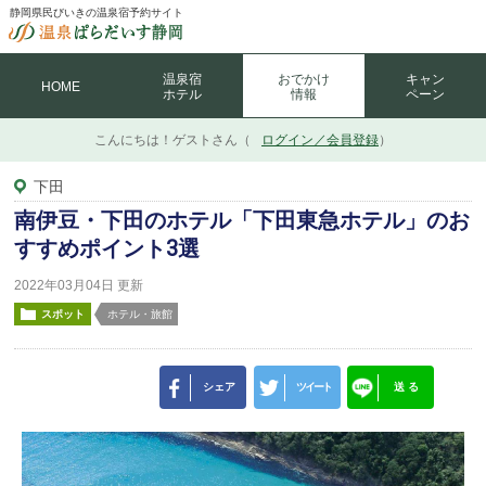
静岡県民びいきの温泉宿予約サイト
温泉宿
おでかけ
キャン
HOME
ホテル
情報
ペーン
こんにちは！
ゲストさん（
ログイン／会員登録
）
下田
南伊豆・下田のホテル「下田東急ホテル」のお
すすめポイント3選
2022年03月04日 更新
スポット
ホテル・旅館
シェア
ツイート
送 る