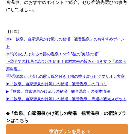
音温泉」のおすすめポイントご紹介。ぜひ宿泊先選びの参考
にしてほしい。
【目次】
▶︎「飲泉、自家源泉かけ流しの秘湯 観音温泉」のおすすめポイン
ト
┗①知る人ぞ知る奇跡の温泉！pH9.5強の“美肌の湯”
┗②全ての料理に温泉水を使用！素材本来の旨みが引き立つ「源泉会
席料理」
┗③源泉かけ流しの露天風呂付き！檜の香り漂うピグマリオン客室
▶︎「飲泉、自家源泉かけ流しの秘湯 観音温泉」の口コミ
▶︎「飲泉、自家源泉かけ流しの秘湯 観音温泉」の基本情報
▶︎「飲泉、自家源泉かけ流しの秘湯 観音温泉」周辺の観光スポット
◆「飲泉、自家源泉かけ流しの秘湯 観音温泉」の宿泊プラ
ンはこちら
宿泊プランを見る