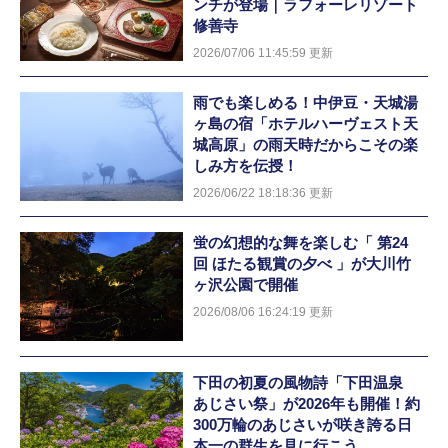
ンチが登場｜ラフォーレリゾート
修善寺
2026/07/06 11:45:59 更新
雨でも楽しめる！中伊豆・天城湯
ヶ島の宿「ホテルハーヴェスト天
城高原」の雨天時だからこその楽
しみ方を伝授！
2026/06/22 18:18:36 更新
蛍の幻想的な舞を楽しむ「 第24
回 ほたる観賞の夕べ 」が大川竹
ヶ沢公園で開催
2026/08/06 16:24:19 更新
下田の初夏の風物詩「下田温泉
あじさい祭」が2026年も開催！約
300万輪のあじさいが咲き誇る日
本一の群生を見に行こう