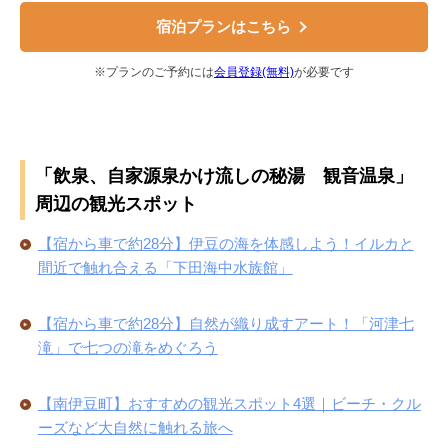
宿泊プランはこちら
※プランのご予約には
会員登録(無料)
が必要です
「飲泉、自家源泉かけ流しの秘湯 観音温泉」
周辺の観光スポット
【宿から車で約28分】伊豆の海を体感しよう！イルカと
間近で触れ合える「下田海中水族館」
【宿から車で約28分】自然が織り成すアート！「河津七
滝」で七つの滝をめぐろう
【南伊豆町】おすすめの観光スポット4選｜ビーチ・クル
ーズなど大自然に触れる旅へ