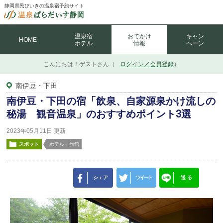
静岡県民びいきの温泉宿予約サイト
温泉宿
おでかけ
キャン
HOME
ホテル
情報
ペーン
こんにちは！
ゲストさん（
ログイン／会員登録
）
南伊豆・下田
南伊豆・下田の宿「飲泉、自家源泉かけ流しの
秘湯 観音温泉」のおすすめポイント3選
2023年05月11日 更新
スポット
ホテル・旅館
シェア
ツイート
送 る